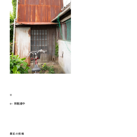
投
前
過
稿
和歌浦中
去
ナ
の
ビ
投
ゲ
稿
ー
最近の投稿