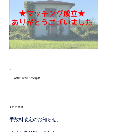
投
前
過
稿
国道２４号沿い空き家
去
ナ
の
ビ
投
ゲ
稿
ー
最近の投稿
シ
手数料改定のお知らせ。
ョ